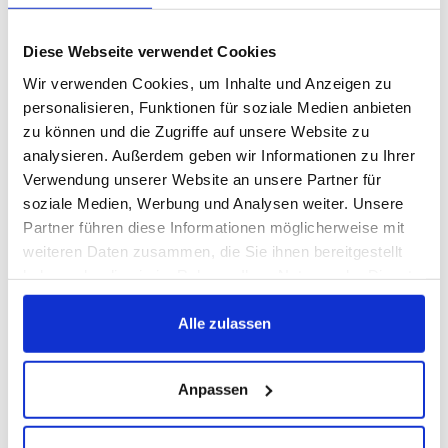
NEUES
Diese Webseite verwendet Cookies
Vegane Küche ist Trend – auch
Wir verwenden Cookies, um Inhalte und Anzeigen zu
im Restaurant „Herr Grünfink“
personalisieren, Funktionen für soziale Medien anbieten
zu können und die Zugriffe auf unsere Website zu
analysieren. Außerdem geben wir Informationen zu Ihrer
Vegane Küche ist zwar noch nicht
Verwendung unserer Website an unsere Partner für
soziale Medien, Werbung und Analysen weiter. Unsere
in aller Munde. Aber die Nachfrage
Partner führen diese Informationen möglicherweise mit
weiteren Daten zusammen, die Sie ihnen bereitgestellt
nach solchen Gerichten ist auch bei
haben oder die sie im Rahmen Ihrer Nutzung der Dienste
Herr Grünfink gestiegen. Dem
gesammelt haben.
Alle zulassen
Wunsch seiner Gäste kommt das
Neubrandenburger Live Cooking
Anpassen
Lokal nun nach und bietet